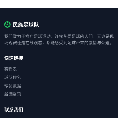
民族足球队
我们致力于推广足球运动，连接热爱足球的人们。无论是现
场观赛还是在线观看，都能感受到足球带来的激情与荣耀。
快速链接
赛程表
球队排名
球员数据
新闻资讯
联系我们