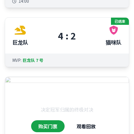
14:00
已结束
4 : 2
巨龙队
猫咪队
MVP:
巨龙队 7 号
总决赛：民族红队 vs 民族蓝队
决定冠军归属的终极对决
购买门票
观看回放