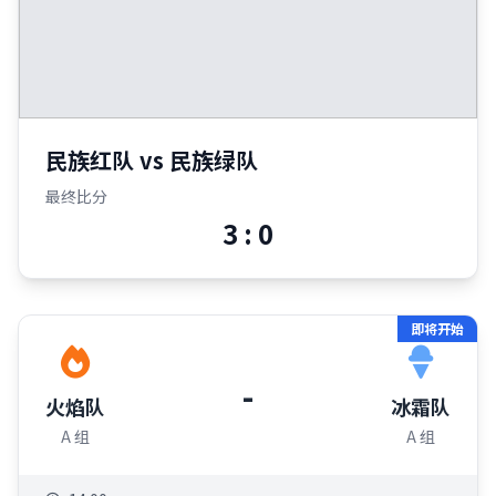
民族红队 vs 民族绿队
最终比分
3 : 0
即将开始
-
火焰队
冰霜队
A 组
A 组