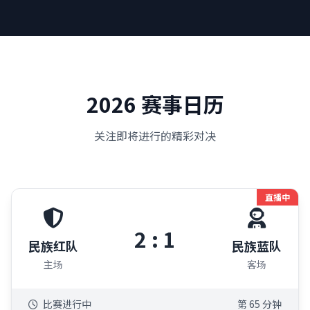
2026 赛事日历
关注即将进行的精彩对决
直播中
2 : 1
民族红队
民族蓝队
主场
客场
比赛进行中
第 65 分钟