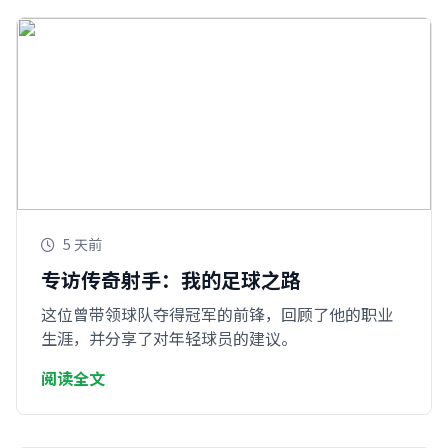
5 天前
专访传奇射手：我的足球之路
这位曾带领球队夺得冠军的前锋，回顾了他的职业
生涯，并分享了对年轻球员的建议。
阅读全文