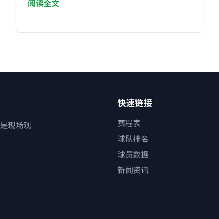
阅读全文
快速链接
赛程表
是现场观
球队排名
球员数据
新闻资讯