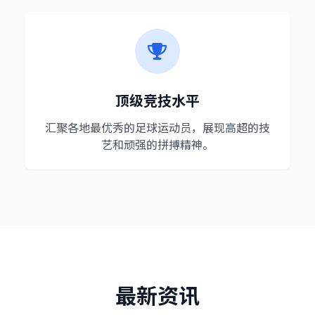
顶级竞技水平
汇聚各地最优秀的足球运动员，展现高超的技
艺和顽强的拼搏精神。
最新资讯