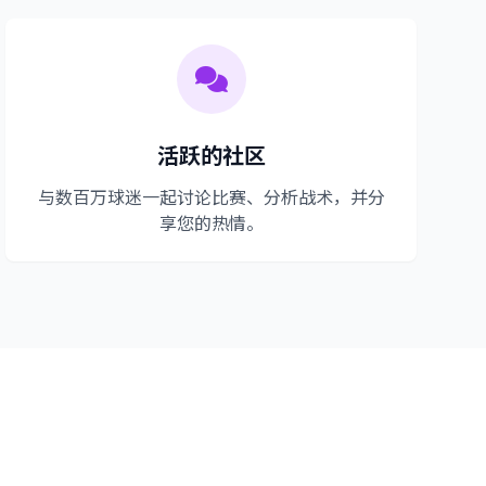
活跃的社区
与数百万球迷一起讨论比赛、分析战术，并分
享您的热情。