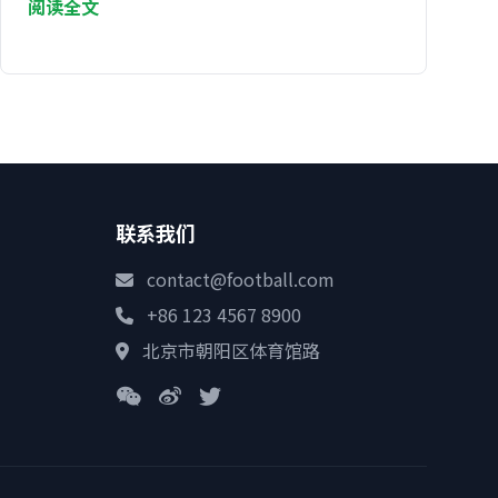
阅读全文
联系我们
contact@football.com
+86 123 4567 8900
北京市朝阳区体育馆路