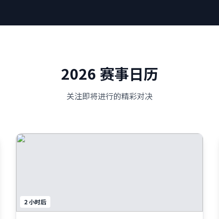
2026 赛事日历
关注即将进行的精彩对决
2 小时后