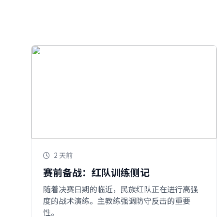
2 天前
赛前备战：红队训练侧记
随着决赛日期的临近，民族红队正在进行高强
度的战术演练。主教练强调防守反击的重要
性。